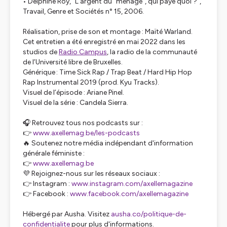
• Delphine Roy, "L’argent du "ménage", qui paye quoi ?",
Travail, Genre et Sociétés n° 15, 2006.
Réalisation, prise de son et montage : Maïté Warland.
Cet entretien a été enregistré en mai 2022 dans les
studios de
Radio Campus
, la radio de la communauté
de l’Université libre de Bruxelles.
Générique : Time Sick Rap / Trap Beat / Hard Hip Hop
Rap Instrumental 2019 (prod. Kyu Tracks).
Visuel de l’épisode : Ariane Pinel.
Visuel de la série : Candela Sierra.
🎧 Retrouvez tous nos podcasts sur :
👉
www.axellemag.be/les-podcasts
🔥 Soutenez notre média indépendant d'information
générale féministe :
👉
www.axellemag.be
💜 Rejoignez-nous sur les réseaux sociaux :
👉 Instagram :
www.instagram.com/axellemagazine
👉 Facebook :
www.facebook.com/axellemagazine
Hébergé par Ausha. Visitez
ausha.co/politique-de-
confidentialite
pour plus d'informations.