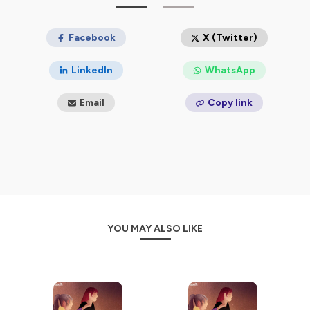
L’illustration de la série est signée
Candela Sierra
.
Suivez-nous sur
Facebook
ou
Instagram
!
Facebook
X (Twitter)
Hébergé par Ausha. Visitez
ausha.co/politique-de-
confidentialite
pour plus d'informations.
LinkedIn
WhatsApp
Email
Copy link
YOU MAY ALSO LIKE