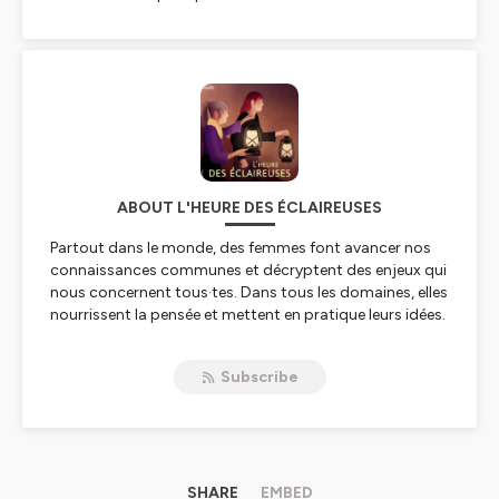
ABOUT L'HEURE DES ÉCLAIREUSES
Partout dans le monde, des femmes font avancer nos
connaissances communes et décryptent des enjeux qui
nous concernent tous·tes. Dans tous les domaines, elles
nourrissent la pensée et mettent en pratique leurs idées.
L’heure des éclaireuses
veut susciter la rencontre de
ces femmes, créer des complicités, confronter et
Subscribe
partager leurs regards. Pour prolonger en sons la
rencontre que vous ferez avec elles dans les pages
d
’axelle
.
L’heure des éclaireuses
est un podcast produit par
axelle magazine
et réalisé par une équipe de
journalistes.
SHARE
EMBED