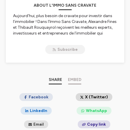
ABOUT L'IMMO SANS CRAVATE
Aujourd’hui, plus besoin de cravate pour investir dans
l’immobilier ! Dans l’Immo Sans Cravate, Alexandre Fines
et Thibault Rouquayrol reçoivent les meilleurs experts,
investisseurs et entrepreneurs de l’immobilier qui
partagent leur experience, leurs connaissances et leur
vision du marché. D’ailleurs, ce podcast a été créé pour
Subscribe
vous inspirer et vous aider à démarrer, que vous soyez
investisseur aguerri, ou que vous souhaitiez vous lancer.
Hébergé par Ausha. Visitez
ausha.co/politique-de-
confidentialite
pour plus d'informations.
SHARE
EMBED
Facebook
X (Twitter)
LinkedIn
WhatsApp
Email
Copy link