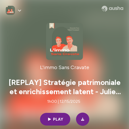
L'immo Sans Cravate
[REPLAY] Stratégie patrimoniale
et enrichissement latent - Julien
Calamote (Artae)
1h00 | 12/15/2025
PLAY