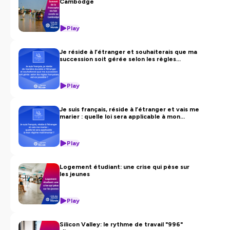
Cambodge
Play
Je réside à l’étranger et souhaiterais que ma
succession soit gérée selon les règles
françaises, est-ce possible ?
Play
Je suis français, réside à l’étranger et vais me
marier : quelle loi sera applicable à mon
régime matrimonial ?
Play
Logement étudiant: une crise qui pèse sur
les jeunes
Play
Silicon Valley: le rythme de travail "996"