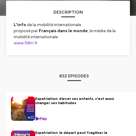
DESCRIPTION
L'info
de la mobilité internationale
proposé par
Français dans le monde
, le média de la
mobilité internationale
www.fdlm.fr
Hébergé par Ausha. Visitez
ausha.co/politique-de-
confidentialite
pour plus d'informations.
832 EPISODES
Expatriation: élever ses enfants, c'est aussi
changer ses habitudes
Play
Expatriation: le départ peut fragiliser la