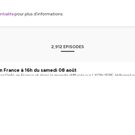
tialite
pour plus d'informations.
2,912 EPISODES
en France à 16h du samedi 08 août
z l'info en France et dans le monde diffusée sur LYON 1ERE. Hébergé p
fr/politique-de-confidentialite pour plus d'informations.
n | Published on August 8, 2026
en France à 12h du samedi 08 août
z l'info en France et dans le monde diffusée sur LYON 1ERE. Hébergé p
fr/politique-de-confidentialite pour plus d'informations.