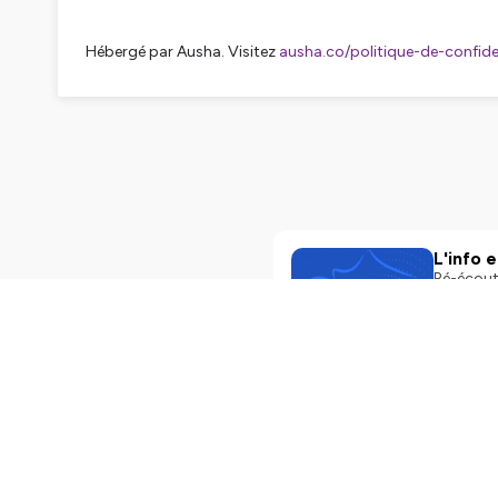
Hébergé par Ausha. Visitez
ausha.co/politique-de-confiden
L'info 
Ré-écoute
ausha.co/
Play
2mi
L'info 
Ré-écoute
ausha.co/