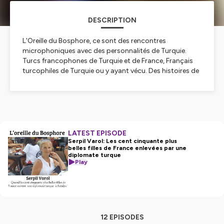
DESCRIPTION
L'Oreille du Bosphore, ce sont des rencontres
microphoniques avec des personnalités de Turquie.
Turcs francophones de Turquie et de France, Français
turcophiles de Turquie ou y ayant vécu. Des histoires de
vies, de passions, de réussites , de luttes, de succes... A
l'écoute de l'Oreille du Bosphore on découvre des
femmes et des hommes et des histoires humaines. Ils
sont créateurs d'entreprises, intellectuels, chercheurs et
chercheuses, journalistes, artistes, femmes et hommes
de théâtre, autrices et auteurs, commerçants et
LATEST EPISODE
commerçantes, activistes, spécialistes en gastronomie,
Serpil Varol: Les cent cinquante plus
belles filles de France enlevées par une
chefs et cheffes étoilés ou pas, diplomates,
diplomate turque
enseignantes et enseignants et plus encore...
Play
Hébergé par Ausha. Visitez
ausha.co/politique-de-
confidentialite
pour plus d'informations.
12 EPISODES