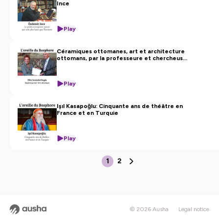
Ince
Play
Céramiques ottomanes, art et architecture
ottomans, par la professeure et chercheuse
Turque, Filiz Yenişehirlioğlu
Play
Işıl Kasapoğlu: Cinquante ans de théâtre en
France et en Turquie
Play
1
2
© 2026 Ausha
Legal notice