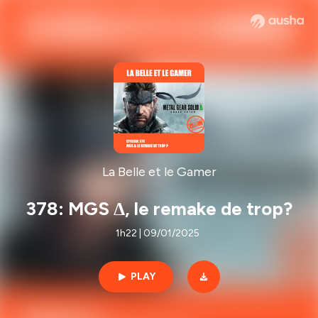
La Belle et le Gamer
378: MGS Δ, le remake de trop?
1h22 | 09/01/2025
PLAY