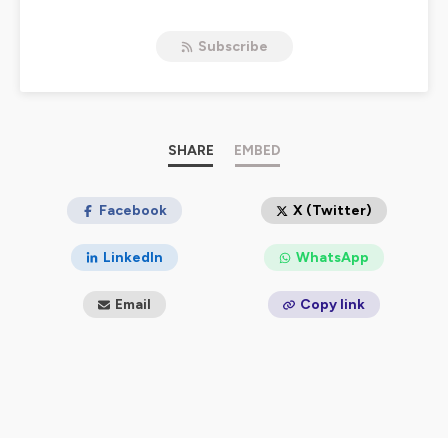
l'actualité, les nouveautés, et rejouer aux classiques.
Tombé tout petit dans la marmite du jeu video, une
Subscribe
manette entre les dents, Ben n'en est jamais vraiment
ressorti. Il entraîne dans son vice sa compagne Aza,
geekette accomplie et apprentie gameuse, et tous deux
vous proposent de les suivre dans leurs aventures aux
confins de l'univers des jeux vidéo, manette (ou clavier!)
à la main.
SHARE
EMBED
Hébergé par Ausha. Visitez
ausha.co/politique-de-
confidentialite
Facebook
pour plus d'informations.
X (Twitter)
LinkedIn
WhatsApp
Email
Copy link