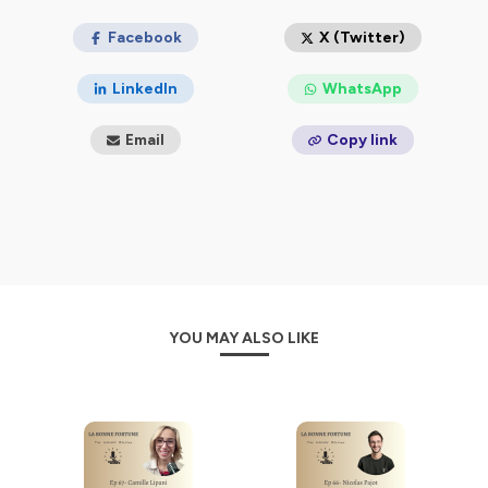
bonne-fortune.com
Facebook
X (Twitter)
Liens :
LinkedIn
WhatsApp
Instagram
Site Internet La Bonne Fortune
Email
Copy link
Hébergé par Ausha. Visitez
ausha.co/politique-de-
confidentialite
pour plus d'informations.
YOU MAY ALSO LIKE