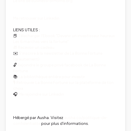
Le site de BusinessForHome.org
Me retrouver sur Linkedin
LIENS UTILES :
📕
Télecharger l'Ebook "Devenir un investisseur heureux :
Les 6 marches vers la fortune"
🎁 Recevoir un cadeau
✉️
S'inscrire à la newsletter de La Bonne Fortune
(grauitement)
🔓
Rejoindre le groupe privé facebook de La Bonne
Fortune
📚
La bibliothèque entière pour investir
🎙️ Retrouver La Bonne Fortune sur la plateforme de ton
choix
🎧
Me rejoindre sur Linkedin
Hébergé par Ausha. Visitez
ausha.co/politique-de-
confidentialite
pour plus d'informations.