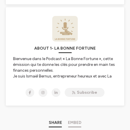
ABOUT 1- LA BONNE FORTUNE
Bienvenue dans le Podcast « La Bonne Fortune », cette
émission qui te donne les clés pour prendre en main tes
finances personnelles.
Je suis Ismaël Bernus, entrepreneur heureux et avec La
Bonne Fortune mes invités se livrent sans filtre pour te
donner les connaissances et les outils qui te permettent
Subscribe
dès aujourd’hui de passer à l’action et que tu puisses
investir selon tes envies, tes choix et tes objectifs.
Let’s GO !!!
Si tu as des idées d'invités à proposer ou simplement
des questions sur les thèmes que tu souhaiterais
SHARE
EMBED
aborder il est possible de m'écrire à
contact@la-