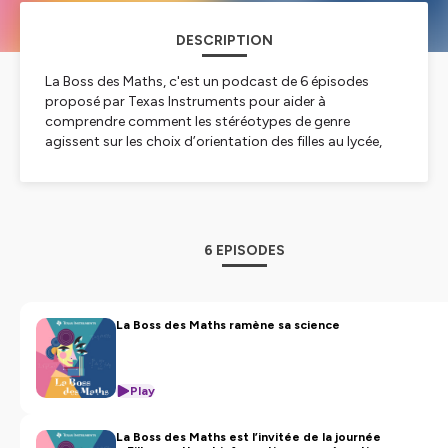
DESCRIPTION
La Boss des Maths, c'est un podcast de 6 épisodes
proposé par Texas Instruments pour aider à
comprendre comment les stéréotypes de genre
agissent sur les choix d’orientation des filles au lycée,
qui se destinent trop peu aux carrières scientifiques.
Comment se forment-ils ? Que peut-on faire pour les
identifier et les combattre ? Quelles stratégies adopter
pour développer l’appétence des filles pour les sciences
? Comprendre le problème et découvrir les solutions,
6 EPISODES
voilà le programme enthousiasmant de La Boss des
Maths.
Hébergé par Ausha. Visitez
ausha.co/politique-de-
La Boss des Maths ramène sa science
confidentialite
pour plus d'informations.
Play
La Boss des Maths est l’invitée de la journée