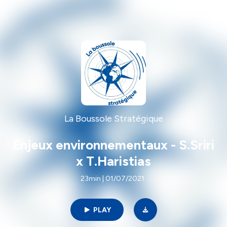
La Boussole Stratégique
Enjeux environnementaux - S.Sriri
x T.Haristias
23min | 01/07/2021
PLAY