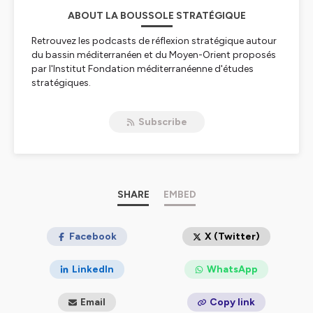
ABOUT LA BOUSSOLE STRATÉGIQUE
Retrouvez les podcasts de réflexion stratégique autour
du bassin méditerranéen et du Moyen-Orient proposés
par l'Institut Fondation méditerranéenne d'études
stratégiques.
Implanté à Toulon depuis 30 ans, notre Institut met à
profit sa proximité géographique avec l'une des zones
Subscribe
les plus crisogènes du monde pour vous proposer des
analyses et des entretiens avec les meilleurs spécialistes.
N'hésitez-pas à partager et réagir sur nos différents
réseaux !
Hébergé par Ausha. Visitez
SHARE
ausha.co/politique-de-
EMBED
confidentialite
pour plus d'informations.
Facebook
X (Twitter)
LinkedIn
WhatsApp
Email
Copy link