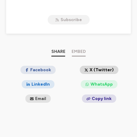
Hébergé par Ausha. Visitez
ausha.co/politique-de-
confidentialite
pour plus d'informations.
Subscribe
SHARE
EMBED
Facebook
X (Twitter)
LinkedIn
WhatsApp
Email
Copy link