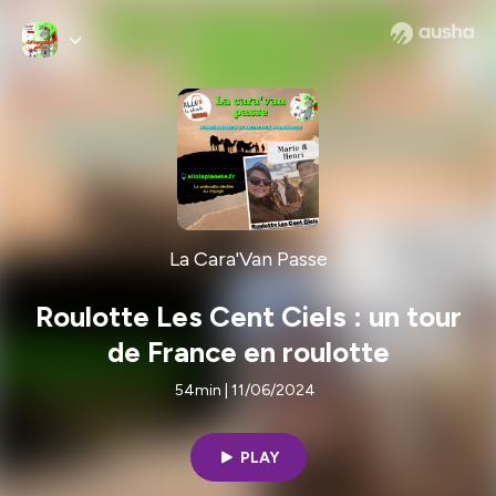
La Cara'Van Passe
Roulotte Les Cent Ciels : un tour
de France en roulotte
54min | 11/06/2024
PLAY