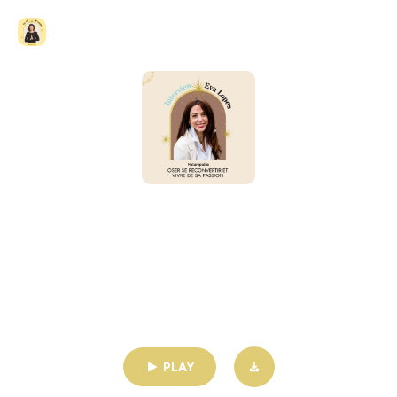
La clé de voûte
6- Eva Lopes, oser se reconvertir
et vivre de sa passion
30min | 02/14/2022
PLAY