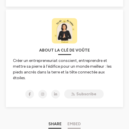
ABOUT LA CLÉ DE VOÛTE
Créer un entrepreneuriat conscient, entreprendre et
mettre sa pierre à l’édifice pour un monde meilleur :
les
pieds ancrés dans la terre et la tête connectée aux
étoiles
.
Chaque semaine, seule ou accompagnée d’un invité,
nous parcourons des chemins de vie puissants et
Subscribe
singuliers, des réflexions vers une nouvelle vision du mot
entreprendre.
La clé de voûte
est le trait d'union entre le monde visible
et invisible.
Entre nos actions et notre intuition, entre nos
SHARE
EMBED