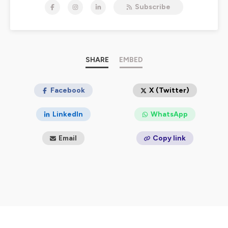
Subscribe
réussites, et parfois de coups durs.
-----------------------------
💥 La Cravate est un podcast totalement
indépendant ! Montrez votre soutien en adhérant
à
l'association
!
SHARE
EMBED
⚠️ Si ce podcast vous plait, n’hésitez pas à le noter 5/5
sur la plateforme où vous l'écoutez, à laisser un
Facebook
X (Twitter)
commentaire sympa et à le partager autour de vous.
LinkedIn
WhatsApp
Hébergé par Ausha. Visitez
ausha.co/politique-de-
confidentialite
pour plus d'informations.
Email
Copy link