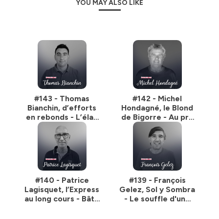
YOU MAY ALSO LIKE
#143 - Thomas
#142 - Michel
Bianchin, d’efforts
Hondagné, le Blond
en rebonds - L’élan
de Bigorre - Au pré
d’un tempérament
des siens
#140 - Patrice
#139 - François
Lagisquet, l’Express
Gelez, Sol y Sombra
au long cours - Bâtir
- Le souffle d'une
et guider
culture