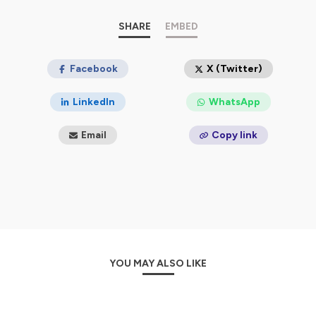
indépendant ! Montrez votre soutien en adhérant
à
l'association
!
SHARE
EMBED
⚠️ Si ce podcast vous plait, n’hésitez pas à le noter 5/5
sur la plateforme où vous l'écoutez, à laisser un
Facebook
X (Twitter)
commentaire sympa et à le partager autour de vous.
LinkedIn
WhatsApp
Hébergé par Ausha. Visitez
ausha.co/politique-de-
confidentialite
pour plus d'informations.
Email
Copy link
YOU MAY ALSO LIKE