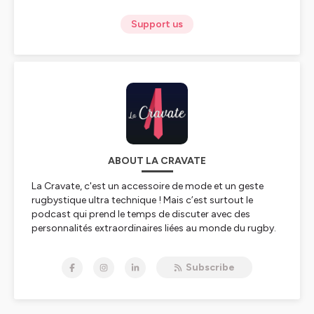
Support us
ABOUT LA CRAVATE
La Cravate, c'est un accessoire de mode et un geste
rugbystique ultra technique ! Mais c’est surtout le
podcast qui prend le temps de discuter avec des
personnalités extraordinaires liées au monde du rugby.
C’est un peu une bulle intemporelle où on s’autorise à
échanger sur leur parcours unique, parsemé de
Subscribe
réussites, et parfois de coups durs.
-----------------------------
💥 La Cravate est un podcast totalement