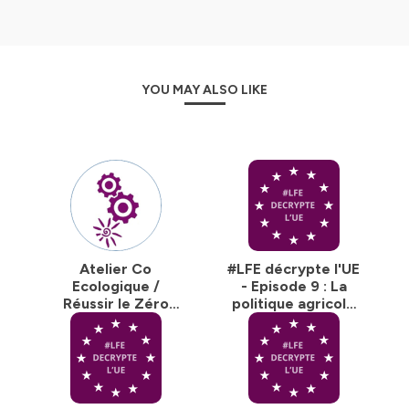
ses travaux et sa transparence.
https://www.lafabriqueecologique.fr/
Hébergé par Ausha. Visitez
ausha.co/politique-de-
confidentialite
pour plus d'informations.
YOU MAY ALSO LIKE
Atelier Co
#LFE décrypte l'UE
Ecologique /
- Episode 9 : La
Réussir le Zéro
politique agricole
Artificialisation
commune (PAC)
nette (ZAN) : la
européenne
réduction des
logements vacants
et la fiscalité sur le
non bâti