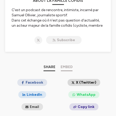
ABOUT LA FAMILLE COFIDIS
C'est un podcast de rencontre, intimiste, incarné par
Samuel Ollivier, journaliste sportif.
Dans cet échange où il n'est pas question d'actualité,
un acteur majeur de la famille cofidis (cycliste, membre
du staff...) raconte son parcours, son chemin de vie, ses
joies, souvenirs et peines.
Subscribe
Ce qui fait d'elle la personne qu'elle est aujourd'hui, peu
importe son rôle dans l'équipe.
Hébergé par Ausha. Visitez
ausha.co/politique-de-
confidentialite
pour plus d'informations.
SHARE
EMBED
Facebook
X (Twitter)
LinkedIn
WhatsApp
Email
Copy link