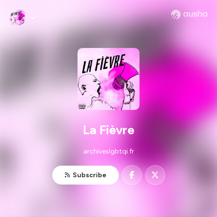
La Fièvre
archiveslgbtqi.fr
Subscribe