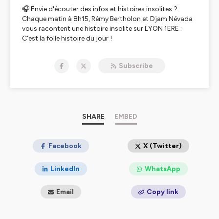
🎧 Envie d'écouter des infos et histoires insolites ?
Chaque matin à 8h15, Rémy Bertholon et Djam Névada
vous racontent une histoire insolite sur LYON 1ERE :
C'est la folle histoire du jour !
▶ Ré-écoutez cette actu en podcast du lundi au
Subscribe
vendredi.
🎵 Ecoutez le direct de LYON 1ERE sur 👉
lyonpremiere.fr, l'application LYON 1ERE 📱 et à Lyon,
sur 90.2FM 📻 et en DAB+ (radio numérique).
SHARE
EMBED
Hébergé par Ausha. Visitez
ausha.co/politique-de-
confidentialite
pour plus d'informations.
Facebook
X (Twitter)
LinkedIn
WhatsApp
Email
Copy link