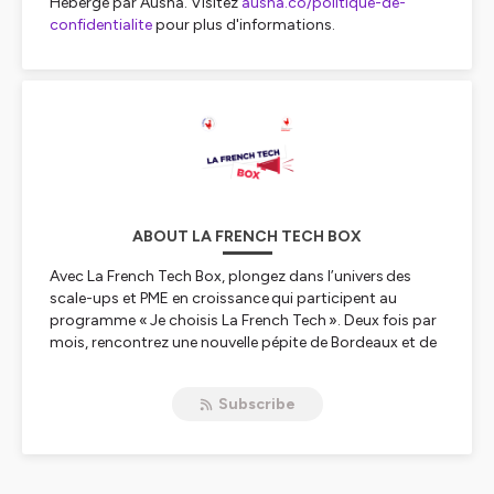
Hébergé par Ausha. Visitez
ausha.co/politique-de-
confidentialite
pour plus d'informations.
ABOUT LA FRENCH TECH BOX
Avec La French Tech Box, plongez dans l’univers des
scale-ups et PME en croissance qui participent au
programme « Je choisis La French Tech ». Deux fois par
mois, rencontrez une nouvelle pépite de Bordeaux et de
la Nouvelle-Aquitaine. En une dizaine de minutes, vous
saurez tout sur elle : ses innovations, son modèle de
Subscribe
développement, ses résultats, ses problèmes et
ambitions…