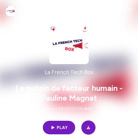
La French Tech Box
Le putain de facteur humain -
Pauline Magnat
15min | 04/22/2026
|
45
PLAY