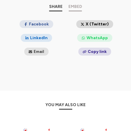
Hébergé par Ausha. Visitez
ausha.co/politique-de-
confidentialite
pour plus d'informations.
SHARE
EMBED
Facebook
X (Twitter)
LinkedIn
WhatsApp
Email
Copy link
YOU MAY ALSO LIKE