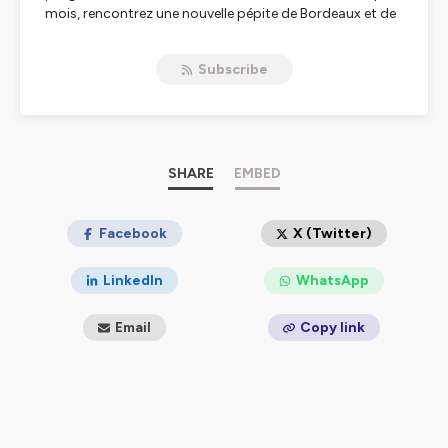
mois, rencontrez une nouvelle pépite de Bordeaux et de
la Nouvelle-Aquitaine. En une dizaine de minutes, vous
saurez tout sur elle : ses innovations, son modèle de
Subscribe
développement, ses résultats, ses problèmes et
ambitions…
Hébergé par Ausha. Visitez
ausha.co/politique-de-
confidentialite
pour plus d'informations.
SHARE
EMBED
Facebook
X (Twitter)
LinkedIn
WhatsApp
Email
Copy link