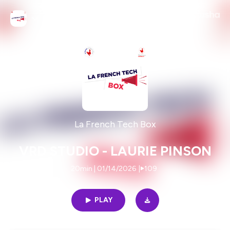
La French Tech Box
VRD STUDIO - LAURIE PINSON
20min | 01/14/2026
|
109
PLAY