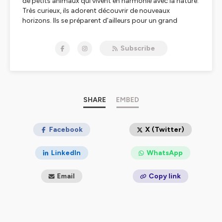
de petits animaux qui vivent en harmonie avec la nature.
Très curieux, ils adorent découvrir de nouveaux
horizons. Ils se préparent d’ailleurs pour un grand
voyage...
Prêt à partir à l’aventure avec eux ? A la une, à la deux, à
Subscribe
la trois… En route vers la Grande aventure avec les
Klorofil !
Hébergé par Ausha. Visitez
ausha.co/politique-de-
confidentialite
pour plus d'informations.
SHARE
EMBED
Facebook
X (Twitter)
LinkedIn
WhatsApp
Email
Copy link