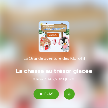
La Grande aventure des Klorofil
La chasse au trésor glacée
03min | 10/02/2023
|
570
PLAY