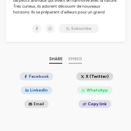
de petits animaux qui vivent en harmonie avec la nature.
Très curieux, ils adorent découvrir de nouveaux
horizons. Ils se préparent d’ailleurs pour un grand
voyage...
Prêt à partir à l’aventure avec eux ? A la une, à la deux, à
Subscribe
la trois… En route vers la Grande aventure avec les
Klorofil !
Hébergé par Ausha. Visitez
ausha.co/politique-de-
confidentialite
pour plus d'informations.
SHARE
EMBED
Facebook
X (Twitter)
LinkedIn
WhatsApp
Email
Copy link