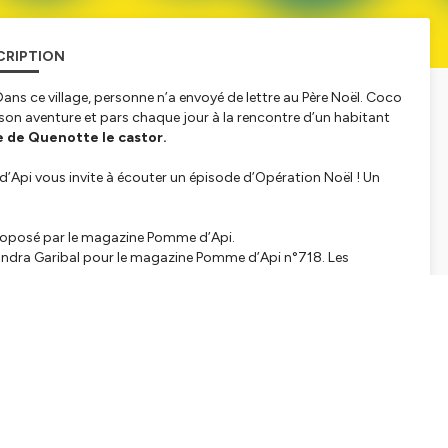
CRIPTION
ans ce village, personne n’a envoyé de lettre au Père Noël. Coco
on aventure et pars chaque jour à la rencontre d’un habitant
rte de Quenotte le castor.
d’Api
vous invite à écouter un épisode d’
Opération Noël !
Un
roposé par le magazine Pomme d’Api.
xandra Garibal pour le magazine Pomme d’Api n°718. Les
e.
Voix hoste : Aude Loyer-Hascoet. Textes lus par Pierre-
élène Loiseau pour Bayard Jeunesse
tialite
pour plus d'informations.