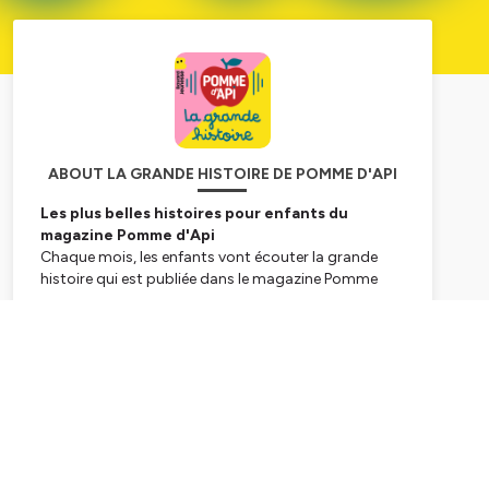
ABOUT LA GRANDE HISTOIRE DE POMME D'API
Les plus belles histoires pour enfants du
magazine Pomme d'Api
Chaque mois, les enfants vont écouter la grande
histoire qui est publiée dans le magazine Pomme
d'Api. Surprise, audace, humour, tendresse et
gaieté, ces histoires sont écrites par des auteurs et
Subscribe
lues par des vrais parents, comme vous !
Pomme d'Api s'adresse aux enfants de 3 à 6 ans et à
leurs familles, de la petite à la grande section de
maternelle et à tous ceux qui vivent et travaillent
avec eux.
En savoir plus :
https://www.pommedapi.com/