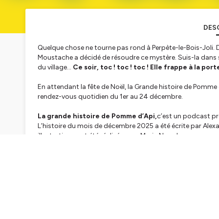
DES
Quelque chose ne tourne pas rond à Perpète-le-Bois-Joli. D
Moustache a décidé de résoudre ce mystère. Suis-la dans s
du village…
Ce soir, toc ! toc ! toc ! Elle frappe à la po
En attendant la fête de Noël, la
Grande histoire de Pomme 
rendez-vous quotidien du 1er au 24 décembre.
La grande histoire de Pomme d’Api,
c’est un podcast p
L’histoire du mois de décembre 2025 a été écrite par Ale
illustrations ont été réalisées par Maria Neradova.
Ce podcast est préparé et animé par Bayard Jeuness
François Garel. Réalisation : Sodasound. Productrice : H
Un podcast Bayard Jeunesse – Décembre 2025
Hébergé par Ausha. Visitez
ausha.co/politique-de-confiden