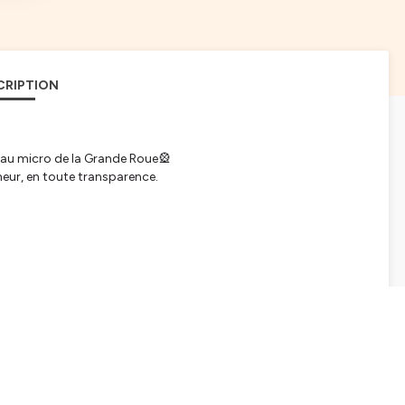
CRIPTION
au micro de la Grande Roue🎡
neur, en toute transparence.
djebbar/
/
?igshid=MzMyNGUyNmU2YQ%3D%3D