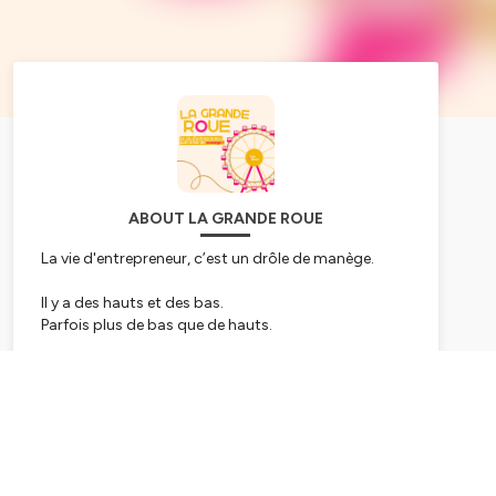
ABOUT LA GRANDE ROUE
La vie d'entrepreneur, c’est un drôle de manège.
Il y a des hauts et des bas.
Parfois plus de bas que de hauts.
Ce qui est sûr, c’est qu’une fois qu'on a fait un tour
dans la grande roue de l'entreprenariat, on a plus du
Subscribe
tout envie d’en descendre.
Bienvenue dans le podcast La Grande Roue.
Je suis Vanessa Rocherieux et je reçois ici des
entrepreneurs et dirigeants passionnés.
Ils ont accepté de venir jouer le jeu de La Grande