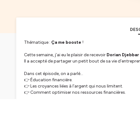
DES
Thématique :
Ça me booste
!
Cette semaine, j’ai eu le plaisir de recevoir
Dorian Djebbar
Il a accepté de partager un petit bout de sa vie d’entrepre
Dans cet épisode, on a parlé…
👉 Éducation financière.
👉 Les croyances liées à l’argent qui nous limitent.
👉 Comment optimiser nos ressources financières.
Retrouve Dorian ici :
https://www.linkedin.com/in/dorian-
💬 Viens discuter avec moi ou me poser tes questions sur :
LinkedIn :
https://www.linkedin.com/in/vanessarocherieux
Instagram :
https://www.instagram.com/workincool/