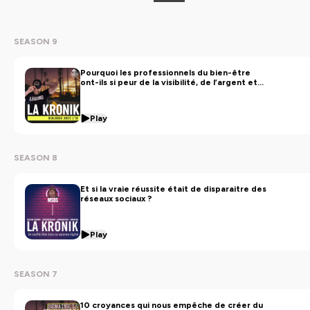
SEASON 9
Pourquoi les professionnels du bien-être
ont-ils si peur de la visibilité, de l’argent et
de l’autorité ? Réponse de l'ia
Play
SEASON 8
Et si la vraie réussite était de disparaitre des
réseaux sociaux ?
Play
SEASON 7
10 croyances qui nous empêche de créer du