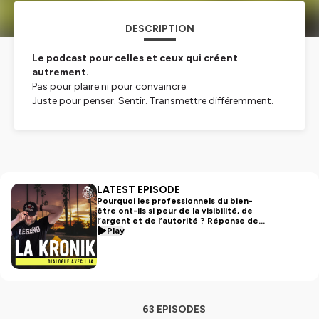
DESCRIPTION
Le podcast pour celles et ceux qui créent
autrement.
Pas pour plaire ni pour convaincre.
Juste pour penser. Sentir. Transmettre différemment.
La Kronik
, c’est un pas de côté dans le vacarme du web.
Un espace brut et nu, où je parle création, business,
identité, solitude, mouvement.
Je partage ce que je vis, ce que je comprends, ce que je
n’ose pas toujours écrire.
LATEST EPISODE
Pourquoi les professionnels du bien-
être ont-ils si peur de la visibilité, de
Hébergé par Ausha. Visitez
ausha.co/politique-de-
l’argent et de l’autorité ? Réponse de
confidentialite
pour plus d'informations.
l'ia
Play
63 EPISODES