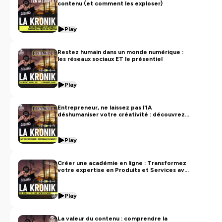
contenu (et comment les exploser)
Play
Restez humain dans un monde numérique :
les réseaux sociaux ET le présentiel
Play
Entrepreneur, ne laissez pas l'IA
déshumaniser votre créativité : découvrez
ses super pouvoirs essentiels
Play
Créer une académie en ligne : Transformez
votre expertise en Produits et Services avec
David Moussebois
Play
La valeur du contenu : comprendre la