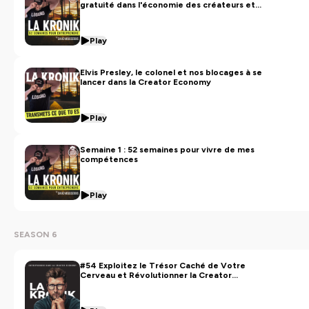
gratuité dans l'économie des créateurs et
ses conséquences néfastes
Play
Elvis Presley, le colonel et nos blocages à se
lancer dans la Creator Economy
Play
Semaine 1 : 52 semaines pour vivre de mes
compétences
Play
SEASON 6
#54 Exploitez le Trésor Caché de Votre
Cerveau et Révolutionner la Creator
Economy