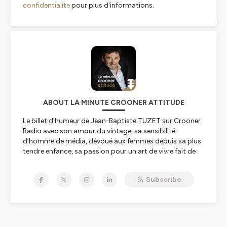
confidentialite
pour plus d'informations.
ABOUT LA MINUTE CROONER ATTITUDE
Le billet d'humeur de Jean-Baptiste TUZET sur Crooner
Radio avec son amour du vintage, sa sensibilité
d’homme de média, dévoué aux femmes depuis sa plus
tendre enfance, sa passion pour un art de vivre fait de
belles automobiles, d’hommes chapeautés et de jolies
femmes élégantes. Sa vision des sujets d’actualité
Subscribe
n’oublie jamais d’aller puiser de délicieux onguents dans
le passé de la mythologie littéraire, discographique et
cinématographique. De la coupe du monde à la
pollution sonore dans les villes en passant par le « hey
manu » lancé au Président, tout est abordé