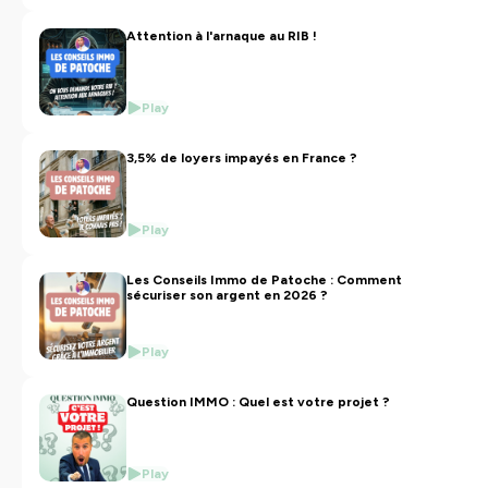
Mon compte Tiktok :
https://www.tiktok.com/@patrick_magalhaes
Attention à l'arnaque au RIB !
Celui de ma femme :
https://www.tiktok.com/@flavie_bonne
Play
Hébergé par Ausha. Visitez
ausha.co/politique-de-
3,5% de loyers impayés en France ?
confidentialite
pour plus d'informations.
Play
Les Conseils Immo de Patoche : Comment
sécuriser son argent en 2026 ?
Play
Question IMMO : Quel est votre projet ?
Play