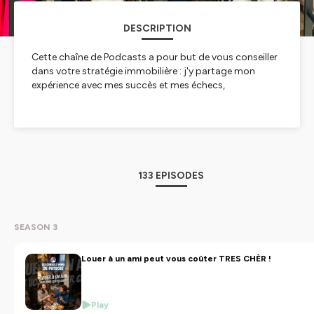
DESCRIPTION
Cette chaîne de Podcasts a pour but de vous conseiller
dans votre stratégie immobilière : j'y partage mon
expérience avec mes succès et mes échecs,
J'y invite des professionnels :
ma femme, la spécialiste de la gestion locative, mes
collaborateurs (conseillers en immobilier),
des professionnels de l'immobilier (notaires par
exemple),
133 EPISODES
des professionnels de l'habitat (bâtiment,
diagnostics...),
des assurances & du financement (courtiers,
SEASON 3
assureurs...).
Louer à un ami peut vous coûter TRES CHÈR !
J'y délivre des conseils aussi bien pour débuter, par
l'achat de sa RP (résidence principale) que pour monter
une stratégie patrimoniale : les modes d'exploitation
Play
(nu ou meublé), les immeubles de rapport, le déficit