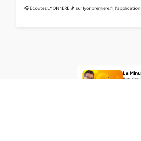
🎧 Ecoutez LYON 1ERE 🎵 sur lyonpremiere.fr, l'application
Avec CARSAT Rhône-Alpes, Caisse d'Assurance Retraite et de 
Hébergé par Ausha. Visitez
ausha.co/politique-de-confiden
La Minu
Ecouter 
expert(e)
Ausha. Vi
Play
2mi
La Minu
Ecouter 
expert(e)
Ausha. Vi