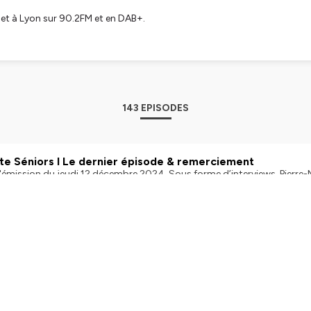
 et à Lyon sur 90.2FM et en DAB+.
la Santé au Travail, experts du bien vieillir.
tialite
pour plus d'informations.
143 EPISODES
te Séniors I Le dernier épisode & remerciement
l'émission du jeudi 12 décembre 2024. Sous forme d’interviews, Pierre-
 afin d’échanger sur le sujet de la semaine : la santé, la prévention, la d
sitez ausha.co/fr/politique-de-confidentialite pour plus d'information
n | Published on December 12, 2024
te Séniors I La prévention
l'émission du jeudi 05 décembre 2024. Sous forme d’interviews, Pierre
 afin d’échanger sur le sujet de la semaine : la santé, la prévention, la d
sitez ausha.co/fr/politique-de-confidentialite pour plus d'information