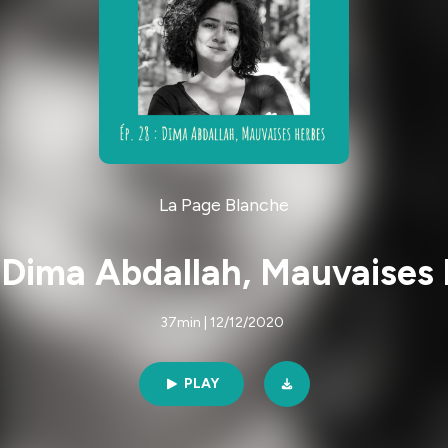
La Page Blanche
 Dima Abdallah, Mauvaises
37min | 12/12/2020
PLAY