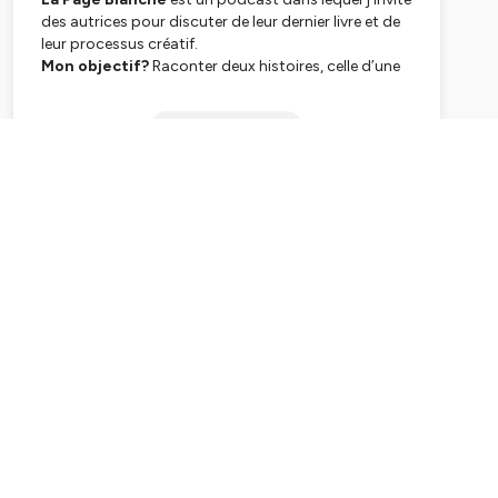
des autrices pour discuter de leur dernier livre et de
leur processus créatif.
Mon objectif?
Raconter deux histoires, celle d’une
autrice et de son roman, mais aussi de lever le voile
sur un métier qui fait parfois rêver, mais qui n’est
Subscribe
pas sans cacher de nombreuses difficultés.
Ensemble, on parle du cheminement de l’auteur, de
livres, d’édition, des joies et des doutes de l’écrivain,
et j’espère partager ainsi avec vous autant d’idées
de lectures qu’une bonne dose d’inspiration.
Pour échanger, discuter, ou me suggérer des invités,
retrouvez-moi sur instagram, via le compte
@emiliedeseliene
Merci et bonne écoute ! :)
Logo by Arzh
Music by
Belair
from
Fugue