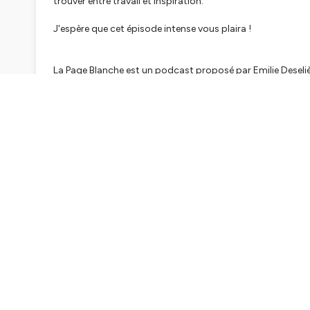
trouver entre travail et inspiration.
J'espère que cet épisode intense vous plaira !
La Page Blanche est un podcast proposé par Emilie Deseli
Instagram :
@emiliedeseliene
Retrouvez l'actualité du podcast sur
@lapageblanche_po
Pour ne rater aucune publication de La Page Blanch
d'écoute !
Découvrez également :
Minute, poésie !
Journal de la création
Si vous aimez La Page Blanche,
laissez votre avis et cin
plus de visiblité au podcast.
© Logo La Page Blanche by
Arzh