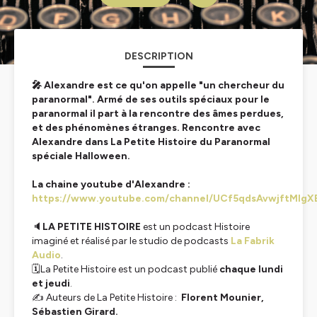
DESCRIPTION
🎤 Alexandre est ce qu'on appelle "un chercheur du
paranormal". Armé de ses outils spéciaux pour le
paranormal il part à la rencontre des âmes perdues,
et des phénomènes étranges. Rencontre avec
Alexandre dans La Petite Histoire du Paranormal
spéciale Halloween.
La chaine youtube d'Alexandre :
https://www.youtube.com/channel/UCf5qdsAvwjftMIg
🔈
LA PETITE HISTOIRE
est un podcast Histoire
imaginé et réalisé par le studio de podcasts
La Fabrik
Audio
.
🗓️La Petite Histoire est un podcast publié
chaque lundi
et jeudi
.
✍️ Auteurs de La Petite Histoire :
Florent Mounier,
Sébastien Girard.