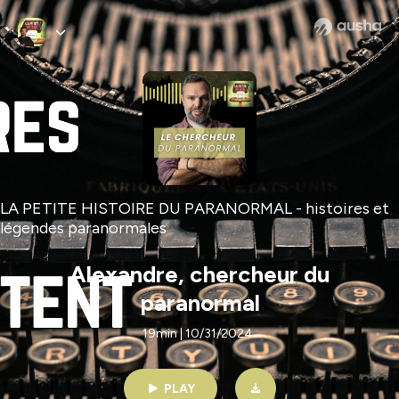
LA PETITE HISTOIRE DU PARANORMAL - histoires et
légendes paranormales
Alexandre, chercheur du
paranormal
19min | 10/31/2024
PLAY