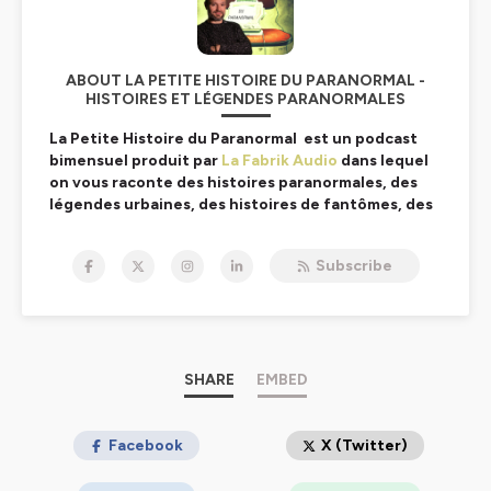
ABOUT LA PETITE HISTOIRE DU PARANORMAL -
HISTOIRES ET LÉGENDES PARANORMALES
La Petite Histoire du Paranormal
est un podcast
bimensuel produit par
La Fabrik Audio
dans lequel
on vous raconte des histoires paranormales, des
légendes urbaines, des histoires de fantômes, des
histoires sur le spiritisme, ... Vous êtes prêts à
frissonner ? Alors vous êtes au bon endroit. Ici,
Subscribe
c'est le podcast qui fait peur : La Petite Histoire du
Paranormal.
La Petite Histoire du Paranormal c'est 2 fois par
mois.
Bienvenue dans
La Petite Histoire du Paranormal
SHARE
EMBED
, le
podcast où l'inexplicable rencontre l'Histoire ! Chaque
épisode explore des
histoires paranormales
fascinantes, des
Facebook
histoires vraies
où le mystère et
X (Twitter)
l'inconnu se mêlent à des événements historiques réels.
Vous êtes curieux d'en apprendre plus sur des