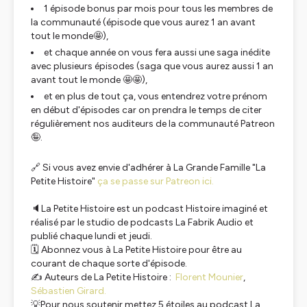
1 épisode bonus par mois pour tous les membres de
la communauté (épisode que vous aurez 1 an avant
tout le monde🤩),
et chaque année on vous fera aussi une saga inédite
avec plusieurs épisodes (saga que vous aurez aussi 1 an
avant tout le monde 🤩🤩),
et en plus de tout ça, vous entendrez votre prénom
en début d'épisodes car on prendra le temps de citer
régulièrement nos auditeurs de la communauté Patreon
🤪.
🔗 Si vous avez envie d'adhérer à La Grande Famille "La
Petite Histoire"
ça se passe sur Patreon ici.
🔈La Petite Histoire est un podcast Histoire imaginé et
réalisé par le studio de podcasts La Fabrik Audio et
publié chaque lundi et jeudi.
🗓️ Abonnez vous à La Petite Histoire pour être au
courant de chaque sorte d'épisode.
✍️ Auteurs de La Petite Histoire :
Florent Mounier
,
Sébastien Girard.
💡Pour nous soutenir mettez 5 étoiles au podcast La