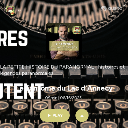
LA PETITE HISTOIRE DU PARANORMAL - histoires et
légendes paranormales
Le Fantôme du Lac d'Annecy
09min | 06/16/2025
PLAY