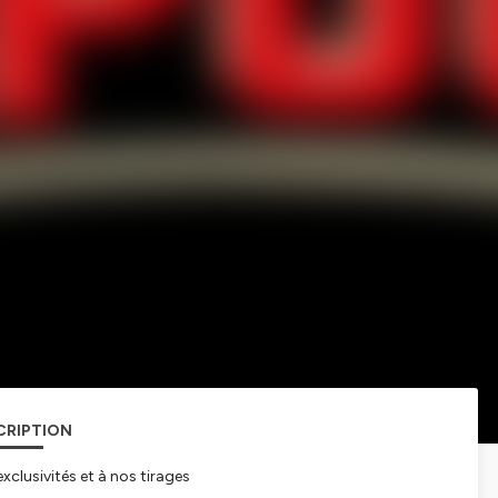
CRIPTION
xclusivités et à nos tirages