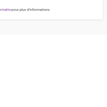
tialite
pour plus d'informations.
SHARE
EMBED
Facebook
X (Twitter)
LinkedIn
WhatsApp
Email
Copy link