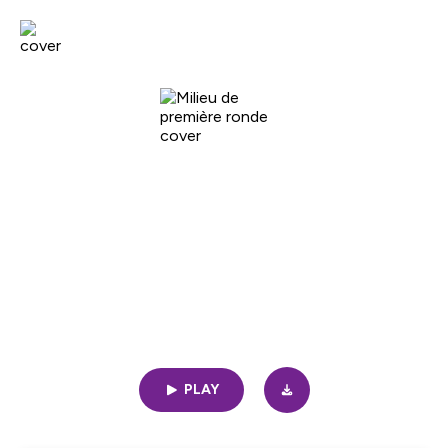
La Puck
Milieu de première ronde
1h17 | 04/27/2023
|
17
PLAY