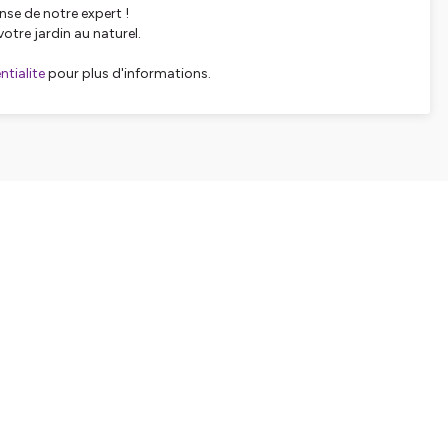
nse de notre expert !
otre jardin au naturel.
tialite
pour plus d'informations.
SHARE
EMBED
Facebook
X (Twitter)
LinkedIn