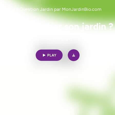
La Question Jardin par MonJardinBio.com
Faut-il bêcher son jardin ?
02min | 11/15/2019
PLAY