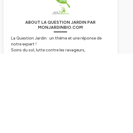
ABOUT LA QUESTION JARDIN PAR
MONJARDINBIO.COM
La Question Jardin : un thème et une réponse de
notre expert !
Soins du sol, lutte contre les ravageurs,
permaculture, techniques de culture,...
Proposé par MonJardinBio.com, la boutique de
votre jardin au naturel.
Subscribe
Hébergé par Ausha. Visitez
ausha.co/politique-de-
confidentialite
pour plus d'informations.