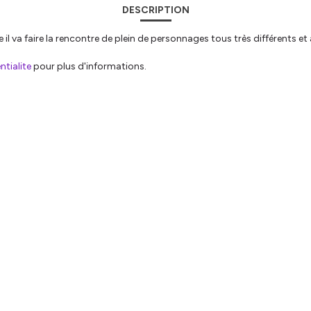
DESCRIPTION
 il va faire la rencontre de plein de personnages tous très différents et
tialite
pour plus d'informations.
6 EPISODES
sode de la Quête d'Hilaire
accompagne de son violon et de sa guitare sur un fond sonore qu’elle
onirique, drôle et dramatique d’Hilaire. En 350, après Jésus-Christ, Hilaire, alors évêque
rs... Hébergé par Ausha. Visitez ausha.co/fr/politique-de-confidentiali