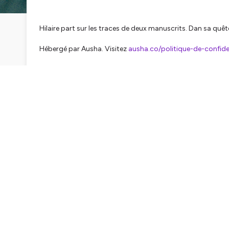
Hilaire part sur les traces de deux manuscrits. Dan sa quête
Hébergé par Ausha. Visitez
ausha.co/politique-de-confiden
SEASON 1
1er épi
Babet s’
musique la quête 
de Poitie