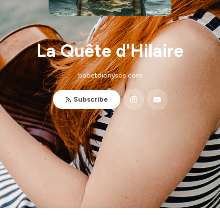
La Quête d'Hilaire
babetdionysos.com
Subscribe