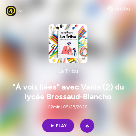
La Tribu
"À voix liées" avec Vania (2) du
lycée Brossaud-Blancho
02min | 05/28/2026
PLAY