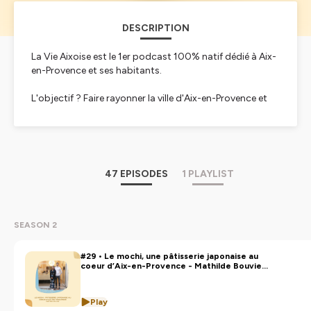
DESCRIPTION
La Vie Aixoise est le 1er podcast 100% natif dédié à Aix-
en-Provence et ses habitants.
L'objectif ? Faire rayonner la ville d'Aix-en-Provence et
aider les Aixois à mieux comprendre le paysage local
pour leur permettre de mieux s'y ancrer 🚀
Retrouvez le podcast sur Instagram :
@la.vie.aixoise
Hébergé par Ausha. Visitez
ausha.co/politique-de-
47 EPISODES
1 PLAYLIST
confidentialite
pour plus d'informations.
SEASON 2
#29 • Le mochi, une pâtisserie japonaise au
coeur d’Aix-en-Provence - Mathilde Bouvier,
co-fondatrice de l'Atelier du Mochi
Play