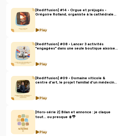
[Rediffusion] #14 • Orgue et préjugés -
Grégoire Rolland, organiste à la cathédrale
Saint-Sauveur d'Aix-en-Provence
Play
[Rediffusion] #08 • Lancer 3 activités
"engagées" dans une seule boutique aixoise -
Lola Degorce, co-fondatrice de Way Custom
Play
[Rediffusion] #09 • Domaine viticole &
centre d’art, le projet familial d’un médecin-
entrepreneur - Christian Le Dorze, château
Bonisson
Play
[Hors-série 2] Bilan et annonce : je claque
tout... ou presque ☀️🌴
Play