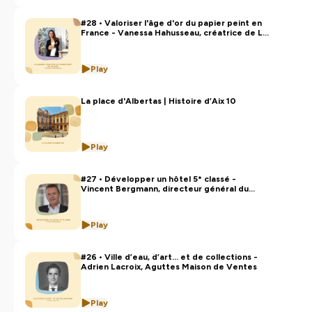
#28 • Valoriser l'âge d'or du papier peint en
France - Vanessa Hahusseau, créatrice de Le
Grand Siècle
Play
La place d'Albertas | Histoire d’Aix 10
Play
#27 • Développer un hôtel 5* classé -
Vincent Bergmann, directeur général du
Château de Fonscolombe
Play
#26 • Ville d’eau, d’art… et de collections -
Adrien Lacroix, Aguttes Maison de Ventes
Play