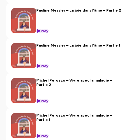
commentaires, c’est le meilleur moyen de nous aider.
Vous pouvez également soutenir l’ARSLA en faisant un
Pauline Messier – La joie dans l’âme – Partie 2
don sur
https://don.arsla.org/
.
Bonne écoute !
Play
Hébergé par Ausha. Visitez
ausha.co/politique-de-
confidentialite
pour plus d'information
Pauline Messier – La joie dans l’âme – Partie 1
Hébergé par Ausha. Visitez
ausha.co/politique-de-
confidentialite
pour plus d'informations.
Play
Michel Perozzo – Vivre avec la maladie –
Partie 2
Play
Michel Perozzo – Vivre avec la maladie –
Partie 1
Play