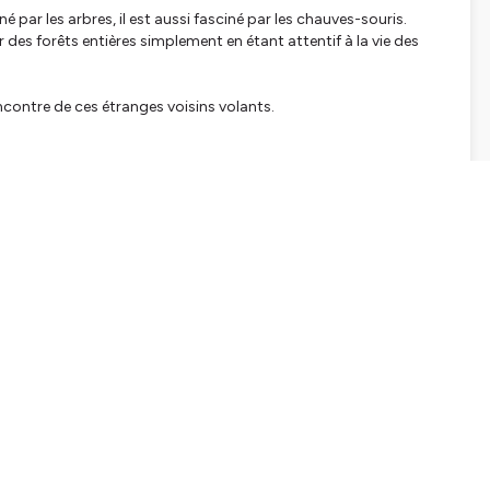
par les arbres, il est aussi fasciné par les chauves-souris.
r des forêts entières simplement en étant attentif à la vie des
rencontre de ces étranges voisins volants.
Laurent Tillon chez Actes Sud chaque vivant monde sauvage
t avec les chauves-souris
de
Laurent TILLON
et
Sébastien
RDINS ?