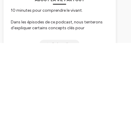
10 minutes pour comprendre le vivant.
Dans les épisodes de ce podcast, nous tenterons
d'expliquer certains concepts clés pour
comprendre nos écosystèmes. Grâce à eux, il nous
sera plus facile de décrypter le fonctionnement du
Subscribe
vivant.
Ainsi nous saurons où agir et où ne pas agir, pour
tenter de vivre en harmonie, avec les autres formes
de vie qui peuplent notre planète.
Bonne écoute 🐝
Hébergé par Ausha. Visitez
ausha.co/politique-de-
confidentialite
pour plus d'informations.