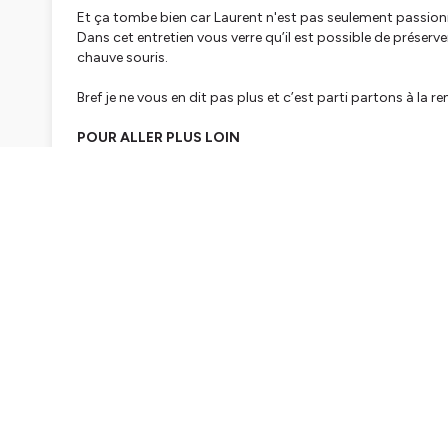
Et ça tombe bien car Laurent n'est pas seulement passionné 
Dans cet entretien vous verre qu’il est possible de préserve
chauve souris.
Bref je ne vous en dit pas plus et c’est parti partons à la 
POUR ALLER PLUS LOIN
🌳 Notre précédent entretien sur la forêt
est juste ici
.
🖌️ Son livre :
Être un chêne
: Sous l’écorce de Quercus de 
📚 Bande Dessinée :
Chroniques d'une vie à l'envers Une nui
CAZES
chez Actes Sud collection monde sauvage
💪 NOUS SOUTENIR
Cagnotte
Kiss Kiss Bank Bank
✉️
NOUS CONTACTER
laviepartout@weareera.com
📭 NEWSLETTER : COMMENT RÉ-ENSAUVAGER LES JA