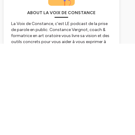
ABOUT LA VOIX DE CONSTANCE
La Voix de Constance, c'est LE podcast de la prise
de parole en public. Constance Vergnot, coach &
formatrice en art oratoire vous livre sa vision et des
outils concrets pour vous aider à vous exprimer à
votre juste valeur !
Subscribe
Hébergé par Ausha. Visitez
ausha.co/politique-de-
confidentialite
pour plus d'informations.