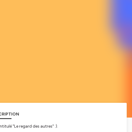
CRIPTION
itulé "Le regard des autres" :).