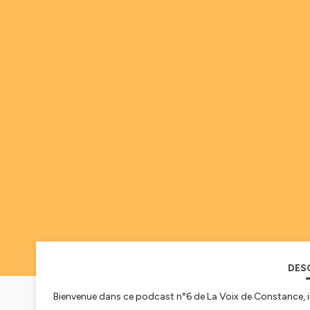
DES
Bienvenue dans ce podcast n°6 de La Voix de Constance, int