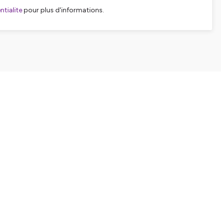
tialite
pour plus d'informations.
SHARE
EMBED
Facebook
X (Twitter)
LinkedIn
WhatsApp
Email
Copy link