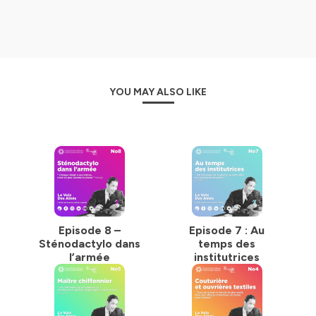
Agnès Mathon. Musique : David Gubitch.
Un podcast à écouter sur le site-internet de Fondation
Korian et les plateformes de téléchargement Spotify -
Sound cloud – Deezer - Apple podcast - Podcast
addict.
YOU MAY ALSO LIKE
Hébergé par Ausha. Visitez
ausha.co/politique-de-
confidentialite
pour plus d'informations.
Episode 8 –
Episode 7 : Au
Sténodactylo dans
temps des
l’armée
institutrices