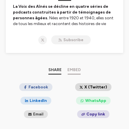
La Voix des Aînés se décline en quatre séries de
podcasts construites à partir de témoignages de
personnes âgées.
Nées entre 1920 et 1940, elles sont
de tous les milieux et racontent des histoires de vie
singulières, des histoires du siècle passé.
Subscribe
Les aînés ont cette particularité qu’en quelques mots ils
vont directement à l’essentiel, à leur essentiel, à ce qui
reste et qu’on ne peut oublier. Et, pourtant, nous
oublions trop souvent que derrière les rides et parfois la
démence il y a la richesse d’une vie. Prenons le temps de
les écouter. Replacés dans leur contexte, leurs
SHARE
EMBED
témoignages offrent en quinze minutes tout un pan de
notre histoire à revisiter.
Facebook
X (Twitter)
Et si vous en avez l’occasion, écoutez un épisode avec
une personne âgée de votre entourage. A la fin de
LinkedIn
WhatsApp
l’écoute, vous serez sans doute surpris de tout ce qu’elle
a à vous raconter
Email
Copy link
Une production signée Partage de Voix avec le soutien
de la Fondation Korian, réalisée par Sophie Pillods et