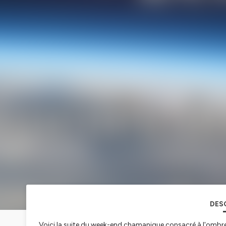
DES
Voici la suite du week-end chamanique consacré à l'ombre 