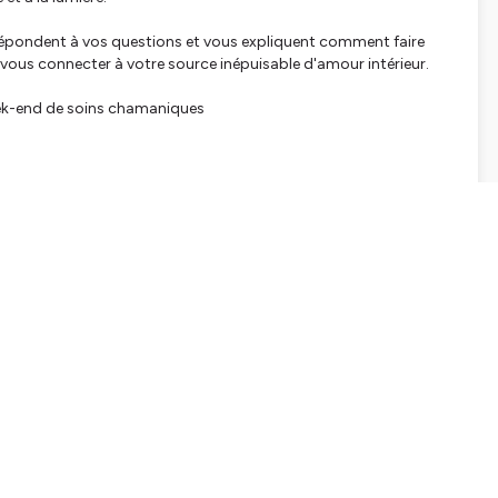
 répondent à vos questions et vous expliquent comment faire
e vous connecter à votre source inépuisable d'amour intérieur.
week-end de soins chamaniques
tialite
pour plus d'informations.
SHARE
EMBED
Facebook
X (Twitter)
LinkedIn
WhatsApp
Email
Copy link