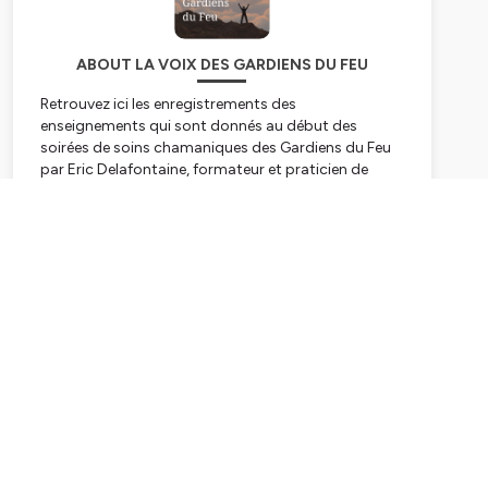
ABOUT LA VOIX DES GARDIENS DU FEU
Retrouvez ici les enregistrements des
enseignements qui sont donnés au début des
soirées de soins chamaniques des Gardiens du Feu
par Eric Delafontaine, formateur et praticien de
médecine chinoise traditionnelle et chamanique
et Sandrine Le Rhun, druidesse et praticienne
Subscribe
chamanique
Hébergé par Ausha. Visitez
ausha.co/politique-de-
confidentialite
pour plus d'informations.