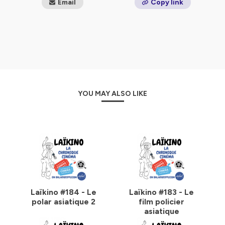
notamment auprès des pouvoirs publics, des
Email
Copy link
organismes semi-publics, des collectivités et des
institutions publiques.
d’agir avec tous les partenaires constitutifs de la vie
sociale, en vue de garantir les droits matériels et moraux
des familles et de l’enfant, dans le respect de la laïcité,
de l’État et de la société.
Les principes défendus par l’UFAL :
L’UFAL considère la famille comme une construction
YOU MAY ALSO LIKE
sociale qui regroupe des personnes en fonction de leurs
désirs, de leur histoire et des contraintes de leur
environnement économique et social. De ce fait, l’UFAL
entend s’intéresser à toutes les familles et aider toutes
celles qui en ont besoin, sans discrimination et dans la
diversité des choix librement consentis.
Pour l’UFAL, la laïcité est d’abord un cadre juridique,
applicable à tous et garantissant la liberté de
conscience. Elle assure le respect de la pluralité du
paysage familial et de la réalité des modes de vie,
Laïkino #184 - Le
Laïkino #183 - Le
assurant ainsi l’égalité en droit de tous les citoyens.
polar asiatique 2
film policier
Pour cela, l’UFAL défend les neuf principes républicains
asiatique
du XXIe siècle que sont la liberté, l’égalité, la fraternité, la