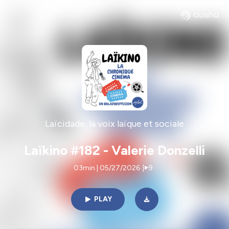
Laïcidade, la voix laïque et sociale
Laïkino #182 - Valerie Donzelli
03min | 05/27/2026
|
9
PLAY