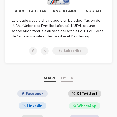
ABOUT LAÏCIDADE, LA VOIX LAÏQUE ET SOCIALE
Laïcidade c'est la chaine audio en baladodiffusion de
l'UFAL (Union des FAmilles Laïques). L’UFAL est une
association familiale au sens de l’article L211-1 du Code
de l’action sociale et des familles et l’un des sept
mouvements à recrutement général de l’Union
Nationale des Associations Familiales (UNAF).
Subscribe
L’UFAL est une association agréée :
« Jeunesse et Éducation populaire » par le ministère
de la Jeunesse, des Sports et de la Vie associative.
pour la représentation des usagers du système de
santé dans les instances hospitalières ou de santé
SHARE
EMBED
publique par le ministère de la Santé.
Certaines UFAL départementales possèdent
l’agrément « Association de consommateurs ».
Facebook
X (Twitter)
Le rôle de l’UFAL est de :
définir et de défendre les droits et les intérêts
LinkedIn
WhatsApp
matériels et moraux des familles, de les représenter en
toutes circonstances, d’agir en leur nom et d’intervenir,