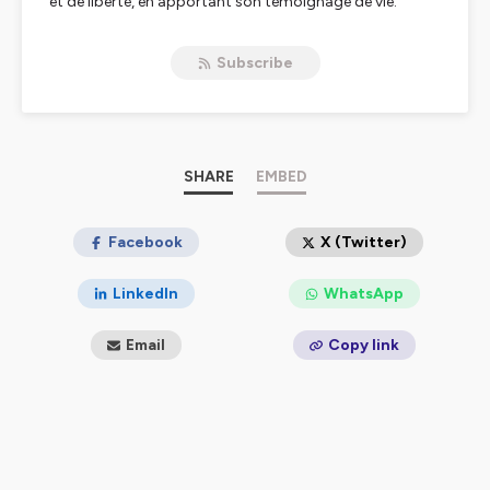
et de liberté, en apportant son témoignage de vie.
Cette résilience, Ana nous la partage également en
musique. A l'origine source d'évasion de ce chaos, la
Subscribe
musique permet à présent à l'artiste de transmettre son
histoire et de partager ses valeurs, son combat.
Sa quête ? Permettre à d'autres de se reconnaître dans
son histoire et de montrer qu'il est possible de sortir de
cet enfer.
SHARE
EMBED
Produit par : UMANOÏA
Hébergé par Ausha. Visitez
Facebook
ausha.co/politique-de-
X (Twitter)
confidentialite
pour plus d'informations.
LinkedIn
WhatsApp
Email
Copy link