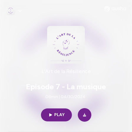
L'Art de la Résilience
Episode 7 - La musique
08min | 04/30/2024
PLAY