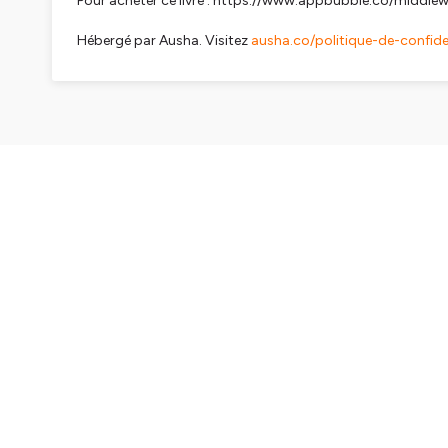
Pour acheter ce livre : https://www.appbubble.co/mid
Hébergé par Ausha. Visitez
ausha.co/politique-de-confiden