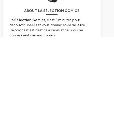
ABOUT LA SÉLECTION COMICS
La Sélection Comics
, c'est 2 minutes pour
découvrir une BD et vous donner envie de la lire !
Ce podcast est destiné à celles et ceux qui ne
connaissent rien aux comics.
Hébergé par Ausha. Visitez
ausha.co/politique-de-
Subscribe
confidentialite
pour plus d'informations.