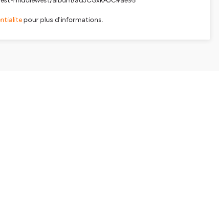
dlewest-middlewest/album/adJCGxkAJC#ae95
tialite
pour plus d'informations.
SHARE
EMBED
Facebook
X (Twitter)
LinkedIn
WhatsApp
Email
Copy link