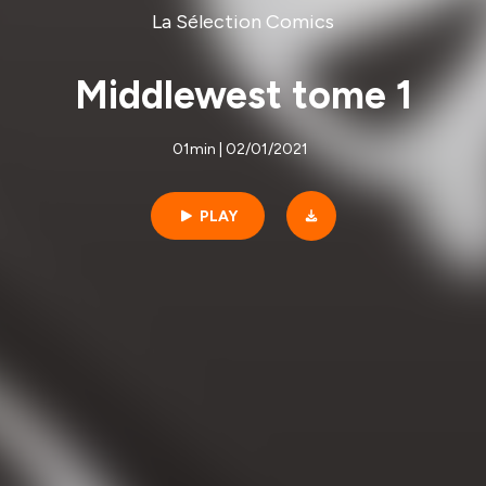
La Sélection Comics
Middlewest tome 1
01min | 02/01/2021
PLAY