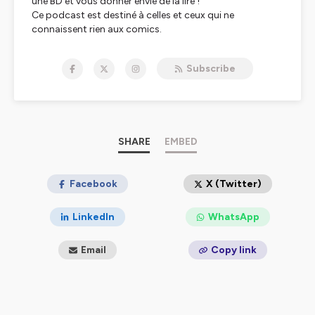
une BD et vous donner envie de la lire !
Ce podcast est destiné à celles et ceux qui ne
connaissent rien aux comics.
Hébergé par Ausha. Visitez
ausha.co/politique-de-
Subscribe
confidentialite
pour plus d'informations.
SHARE
EMBED
Facebook
X (Twitter)
LinkedIn
WhatsApp
Email
Copy link