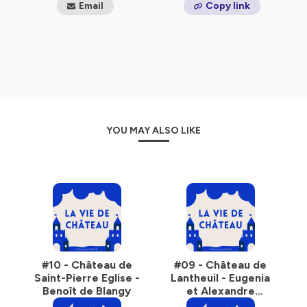
Email
Copy link
site laviedechateau.info.
Hébergé par Ausha. Visitez
ausha.co/politique-de-
confidentialite
pour plus d'informations.
YOU MAY ALSO LIKE
#10 - Château de
#09 - Château de
Saint-Pierre Eglise -
Lantheuil - Eugenia
Benoît de Blangy
et Alexandre
Durandy Naurois de