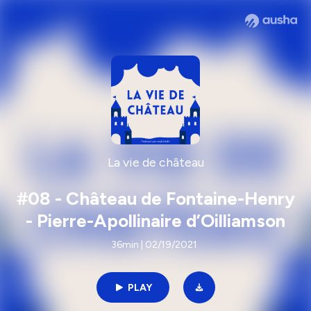
La vie de château
#08 - Château de Fontaine-Henry
- Pierre-Apollinaire d’Oilliamson
36min | 02/19/2021
PLAY