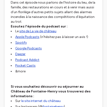
Dans cet épisode nous parlons de l’histoire du lieu, de la
famille, des restaurations en cours et à venir mais aussi
d’un florilège d’autres petits sujets allant des alarmes
incendies à la naissance des compétitions d’équitation
au trot.
Ecoutez l'épisode du podcast sur :
Le
site de La vie de château
Apple Podcasts
(n'hésitez pas à laisser un avis !)
Spotify
Google Podcasts
Deezer
Podcast Addict
Pocket Casts
&more
Si vous souhaitez découvrir ou séjourner au
Château de Fontaine-Henry vous trouverez des
informations :
Sur
le site internet du château
Sur Instagram (@
fontainehenry
)