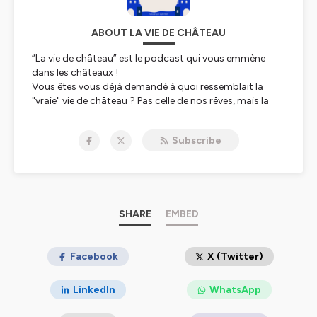
ABOUT LA VIE DE CHÂTEAU
“La vie de château” est le podcast qui vous emmène
dans les châteaux !
Vous êtes vous déjà demandé à quoi ressemblait la
"vraie" vie de château ? Pas celle de nos rêves, mais la
réalité au quotidien des châtelains, propriétaires et
intendants de ces belles demeures chargées d'histoire ?
Subscribe
Dans ce podcast, je vais à la rencontre de ces
aventuriers qui ont choisi d'être les gardiens des vieilles
pierres, et d’aller au bout de leurs passions. Laissez-
vous bercer par les histoires des lieux, des familles et de
leurs œuvres, qu’ils soient néo-châtelains ou issus d’une
longue lignée.
SHARE
EMBED
Vous découvrirez ainsi que ce qui enchante les visiteurs
est bien souvent le fruit de plusieurs décennies de
sacrifices et de travaux.
Facebook
X (Twitter)
Alors, n'attendez plus, abonnez-vous au podcast “La vie
de château” et nous pourrons ainsi vous tenir au
LinkedIn
WhatsApp
courant de la sortie de chaque épisode. Vous pouvez
aussi retrouver la suite des aventures du podcast sur le