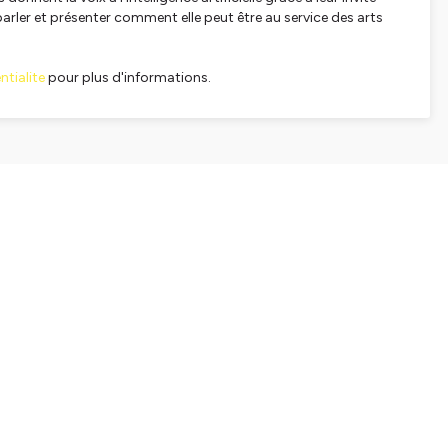
parler et présenter comment elle peut être au service des arts
tialite
pour plus d'informations.
SHARE
EMBED
Facebook
X (Twitter)
LinkedIn
WhatsApp
Email
Copy link