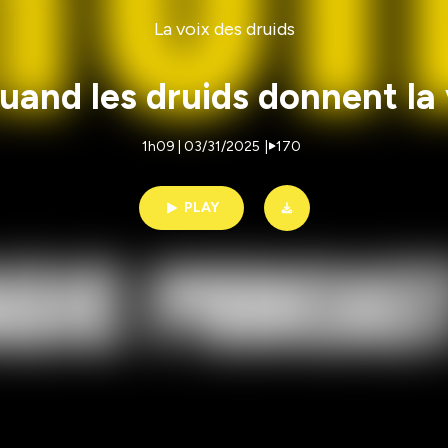
La voix des druids
uand les druids donnent la v
1h09 | 03/31/2025
|
170
PLAY