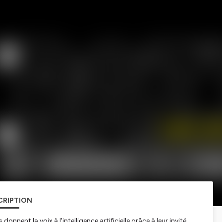
CRIPTION
onnent la voix à l'intelligence artificielle grâce à leur invité