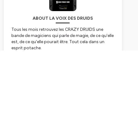
ABOUT LA VOIX DES DRUIDS
Tous les mois retrouvez les CRAZY DRUIDS une
bande de magiciens qui parle de magie, de ce qu'elle
est, de ce qu'elle pourait être. Tout cela dans un
esprit potache.
Hébergé par Ausha. Visitez
ausha.co/politique-de-
Subscribe
confidentialite
pour plus d'informations.