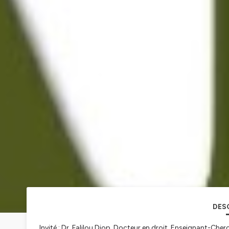
DES
Invité : Dr. Falilou Diop, Docteur en droit, Enseignant-Che