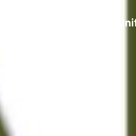
#41 | Par(en)thèse : Uni