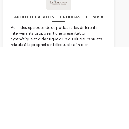
ABOUT LE BALAFON | LE PODCAST DE L'APIA
Au fil des épisodes de ce podcast, les différents
intervenants proposent une présentation
synthétique et didactique d'un ou plusieurs sujets
relatifs à la propriété intellectuelle afin d'en
comprendre les contours, les enjeux et les
éventuelles controverses.
Subscribe
Retrouvez nos différentes activités sur
www.apia-
asso.org
, sur
Facebook
, sur
Youtube
et sur
Linkedin
------
Throughout the episodes of this podcast, the
different speakers offer a synthetic and didactic
presentation of one or several topics related to
intellectual property in order to understand the
contours, the stakes and the possible
controversies.