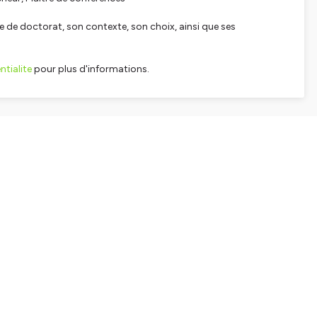
se de doctorat, son contexte, son choix, ainsi que ses
tialite
pour plus d'informations.
SHARE
EMBED
Facebook
X (Twitter)
LinkedIn
WhatsApp
Email
Copy link