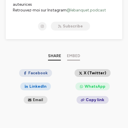
auteurices
Retrouvez-moi sur Instagram
@lebanquet.podcast
📖
Subscribe
Hébergé par Ausha. Visitez
ausha.co/politique-de-
confidentialite
pour plus d'informations.
SHARE
EMBED
Facebook
X (Twitter)
LinkedIn
WhatsApp
Email
Copy link