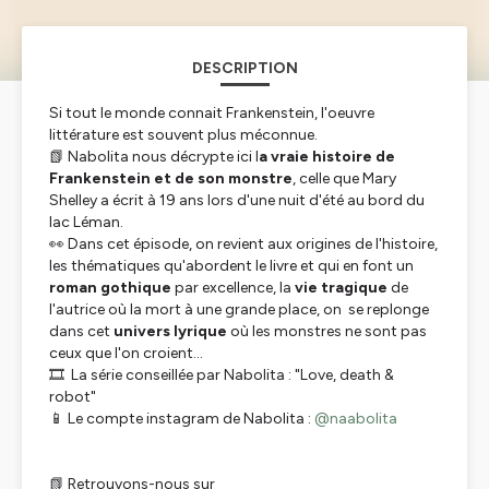
DESCRIPTION
Si tout le monde connait Frankenstein, l'oeuvre
littérature est souvent plus méconnue.
📗 Nabolita nous décrypte ici l
a vraie histoire de
Frankenstein et de son monstre
, celle que Mary
Shelley a écrit à 19 ans lors d'une nuit d'été au bord du
lac Léman.
👀 Dans cet épisode, on revient aux origines de l'histoire,
les thématiques qu'abordent le livre et qui en font un
roman gothique
par excellence, la
vie tragique
de
l'autrice où la mort à une grande place, on se replonge
dans cet
univers lyrique
où les monstres ne sont pas
ceux que l'on croient...
🎞 La série conseillée par Nabolita : "Love, death &
robot"
📱 Le compte instagram de Nabolita :
@naabolita
📗 Retrouvons-nous sur