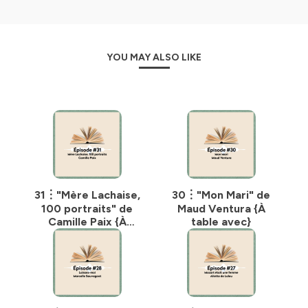
YOU MAY ALSO LIKE
31︙"Mère Lachaise,
30︙"Mon Mari" de
100 portraits" de
Maud Ventura {À
Camille Paix {À
table avec}
table avec}