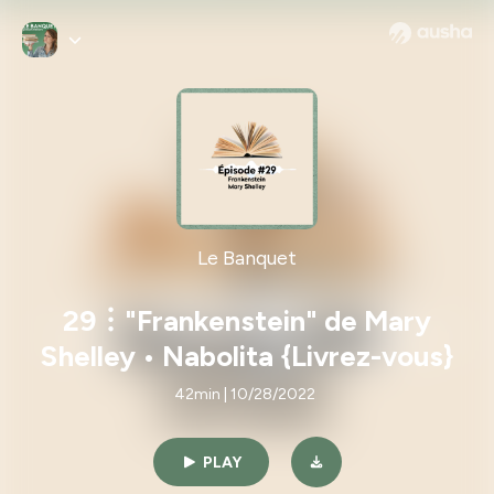
Le Banquet
29︙"Frankenstein" de Mary
Shelley • Nabolita {Livrez-vous}
42min | 10/28/2022
PLAY