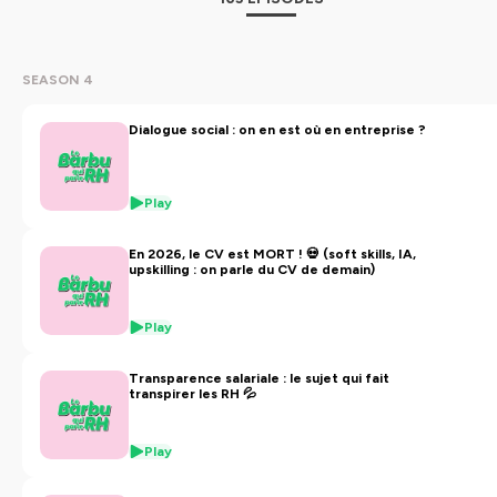
d’aujourd’hui (et de demain !)
Vous voulez en savoir + sur moi ?
👉 Retrouvez moi sur
Linkedin
!
SEASON 4
Hébergé par Ausha. Visitez
ausha.co/politique-de-
Dialogue social : on en est où en entreprise ?
confidentialite
pour plus d'informations.
Play
En 2026, le CV est MORT ! 💀 (soft skills, IA,
upskilling : on parle du CV de demain)
Play
Transparence salariale : le sujet qui fait
transpirer les RH 💦
Play