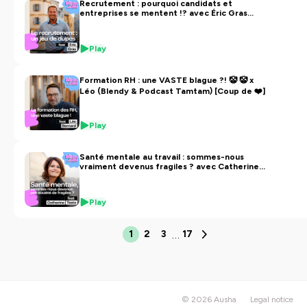
Recrutement : pourquoi candidats et
entreprises se mentent !? avec Éric Gras
(Indeed)
Play
Formation RH : une VASTE blague ?! 🤡 🤡 x
Léo (Blendy & Podcast Tamtam) [Coup de ❤️]
Play
Santé mentale au travail : sommes-nous
vraiment devenus fragiles ? avec Catherine
Testa 🐹 🍋
Play
…
1
2
3
17
© 2026 Ausha
Legal notice